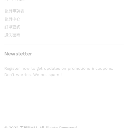
會員申請表
會員中心
訂單查詢
遺失密碼
Newsletter
Register now to get updates on promotions & coupons.
Don’t worries. We not spam !
© 2022 美樂PMM. All Rights Reserved